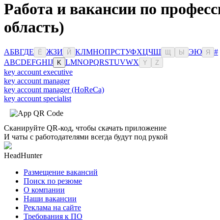
Работа и вакансии по профес
область)
А
Б
В
Г
Д
Е
Ж
З
И
К
Л
М
Н
О
П
Р
С
Т
У
Ф
Х
Ц
Ч
Ш
Э
Ю
#
Ё
Й
Щ
Ы
Я
A
B
C
D
E
F
G
H
I
J
L
M
N
O
P
Q
R
S
T
U
V
W
X
K
Y
Z
key account executive
key account manager
key account manager (HoReCa)
key account specialist
Сканируйте QR-код, чтобы скачать приложение
И чаты с работодателями всегда будут под рукой
HeadHunter
Размещение вакансий
Поиск по резюме
О компании
Наши вакансии
Реклама на сайте
Требования к ПО