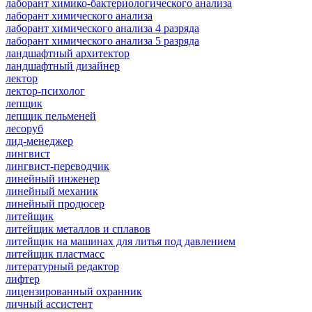
лаборант химико-бактериологического анализа
лаборант химического анализа
лаборант химического анализа 4 разряда
лаборант химического анализа 5 разряда
ландшафтный архитектор
ландшафтный дизайнер
лектор
лектор-психолог
лепщик
лепщик пельменей
лесоруб
лид-менеджер
лингвист
лингвист-переводчик
линейный инженер
линейный механик
линейный продюсер
литейщик
литейщик металлов и сплавов
литейщик на машинах для литья под давлением
литейщик пластмасс
литературный редактор
лифтер
лицензированный охранник
личный ассистент