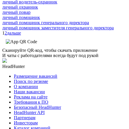
личный водитель-охранник
личный охранник
личный повар
личный помощник
личный помощник генерального директора
личный помощник заместителя генерального директора
1
2
дальше
Сканируйте QR-код, чтобы скачать приложение
И чаты с работодателями всегда будут под рукой
HeadHunter
Размещение вакансий
Поиск по резюме
О компании
Наши вакансии
Реклама на сайте
Требования к ПО
Безопасный HeadHunter
HeadHunter API
Партнерам
Инвесторам
Каталог компаний