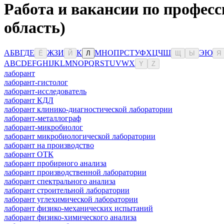
Работа и вакансии по профес
область)
А
Б
В
Г
Д
Е
Ж
З
И
К
М
Н
О
П
Р
С
Т
У
Ф
Х
Ц
Ч
Ш
Э
Ю
Ё
Й
Л
Щ
Ы
Я
A
B
C
D
E
F
G
H
I
J
K
L
M
N
O
P
Q
R
S
T
U
V
W
X
Y
Z
лаборант
лаборант-гистолог
лаборант-исследователь
лаборант КДЛ
лаборант клинико-диагностической лаборатории
лаборант-металлограф
лаборант-микробиолог
лаборант микробиологической лаборатории
лаборант на производство
лаборант ОТК
лаборант пробирного анализа
лаборант производственной лаборатории
лаборант спектрального анализа
лаборант строительной лаборатории
лаборант углехимической лаборатории
лаборант физико-механических испытаний
лаборант физико-химического анализа