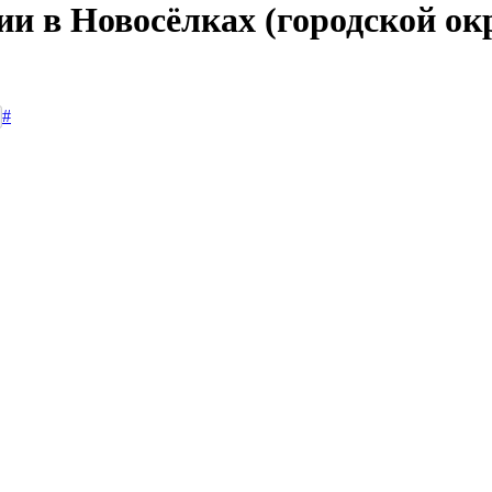
сии в Новосёлках (городской о
#